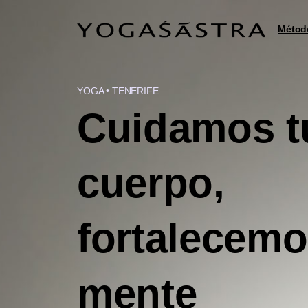
Métod
YOGA • TENERIFE
Cuidamos
t
cuerpo,
fortalecem
mente