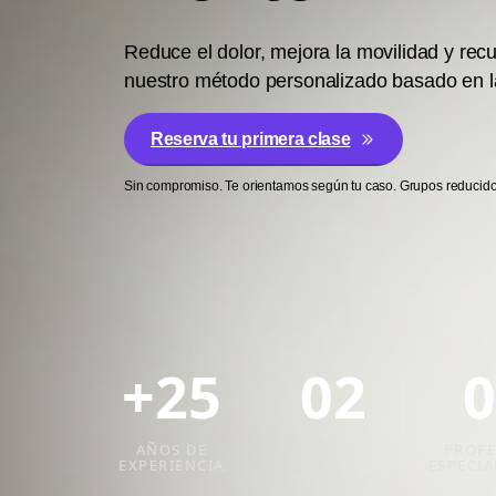
Reduce el dolor, mejora la movilidad y rec
nuestro método personalizado basado en la
Reserva tu primera clase
Sin compromiso. Te orientamos según tu caso. Grupos reducido
+25
02
0
AÑOS DE
SEDES
PROFE
EXPERIENCIA
EN
ESPECIA
TENERIFE