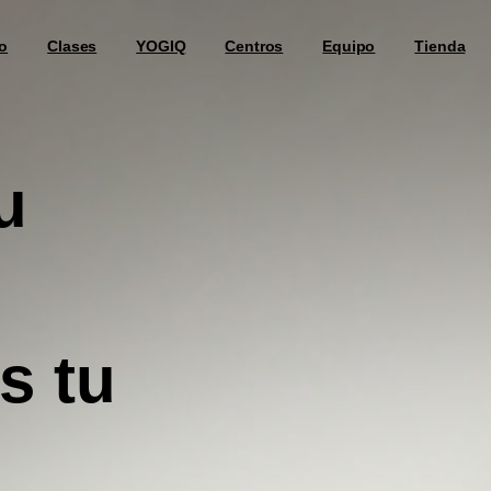
o
Clases
YOGIQ
Centros
Equipo
Tienda
u
os
tu