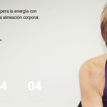
upera la energía con
 alineación corporal.
s.
4
04
SORES
TIPOS
LIZADOS
DE CLASES