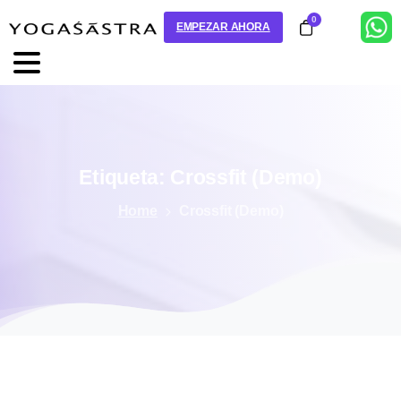
0
EMPEZAR AHORA
Etiqueta:
Crossfit
(Demo)
Home
Crossfit (Demo)